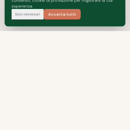
consenso, cookie di profilazione per migliorare la tua
esperienza.
Accetta tutti
Solo necessari
Food Valley's Pet Food
NAVIGAZIONE
La nostra storia
Food Valley
Produzione
Private Label
Interzoo 2026
Contattaci